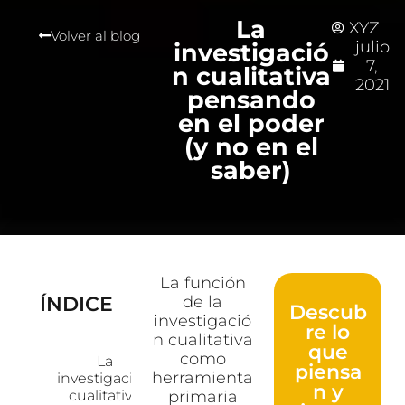
La
XYZ
Volver al blog
julio
investigació
7,
n cualitativa
2021
pensando
en el poder
(y no en el
saber)
La función
ÍNDICE
de la
Descub
investigació
re lo
n cualitativa
que
como
La
piensa
herramienta
investigación
n y
cualitativa
primaria