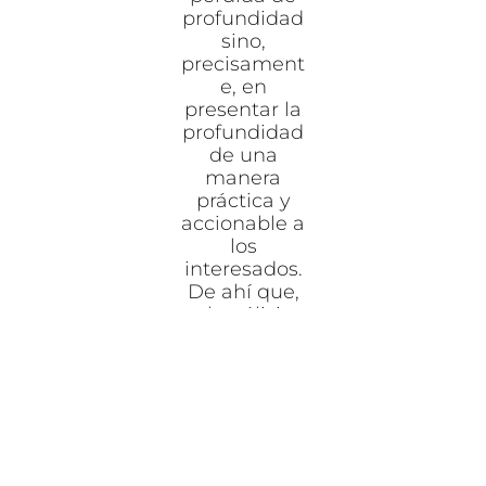
profundidad
sino,
precisament
e, en
presentar la
profundidad
de una
manera
práctica y
accionable a
los
interesados.
De ahí que,
el análisis
sea más un
proceso
creativo que
una mera
interpretació
n de los
fenómenos