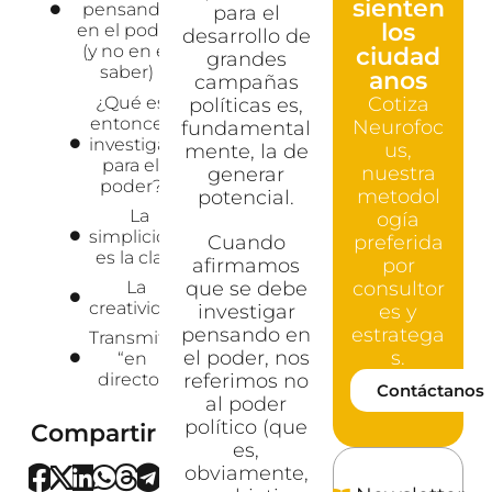
sienten
pensando
para el
los
en el poder
desarrollo de
(y no en el
ciudad
grandes
saber)
anos
campañas
¿Qué es
Cotiza
políticas es,
entonces
Neurofoc
fundamental
investigar
us,
mente, la de
para el
nuestra
generar
poder?
metodol
potencial.
La
ogía
simplicidad
Cuando
preferida
es la clave
afirmamos
por
La
que se debe
consultor
creatividad
investigar
es y
pensando en
estratega
Transmitir
el poder, nos
s.
“en
directo”
referimos no
Contáctanos
al poder
político (que
Compartir
es,
obviamente,