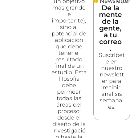
Newsletter
un objetivo
De la
más grande
mente
e
de la
importante),
sino al
gente,
potencial de
a tu
aplicación
correo
que debe
.
tener el
Suscríbet
resultado
e en
final de un
nuestro
estudio. Esta
newslett
filosofía
er para
debe
recibir
permear
análisis
todas las
semanal
áreas del
es.
proceso:
desde el
diseño de la
investigació
n hasta la